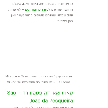
קראנו שזו התצפית היפה ביותר, ואכן, קיבלנו 
תחושה שחזרנו ל
פיורדים הנורווגים
 – לא פחות! 
שוב שמחנו שאנחנו מטיילים מחוץ לעונה ואין 
כאן צפיפות.
מבט אל עיקול נהר הדורו מתצפית Miradouro Casal 
De Loivos  - לא פחות יפה מהפיורדים של נורווגיה!
סאו ז'ואאו דה פסקווירה - São 
João da Pesqueira
עברנו אין ספור יקבים בדרך. לא עצרנו כיוון 