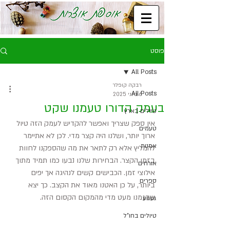
פוסט
All Posts
רבקה קופלר
All Posts
6 ביוני 2025
בעמק הדורו טעמנו שקט
טיולים בארץ
אין ספק שצריך ואפשר להקדיש לעמק הזה טיול 
טעמים
ארוך יותר, ושלנו היה קצר מדי. לכן לא אתיימר 
אמנות
להמליץ אלא רק לתאר את מה שהספקנו לחוות 
בזמן הקצר. הבחירות שלנו נבעו כמו תמיד מתוך 
אורחים
אילוצי זמן. הכבישים קשים לנהיגה אך יפים 
ספרים
ביותר, על כן האטנו מאוד את הקצב. כך יצא 
שדגמנו מעט מדי מהמקום הקסום הזה.
געגוע
טיולים בחו"ל