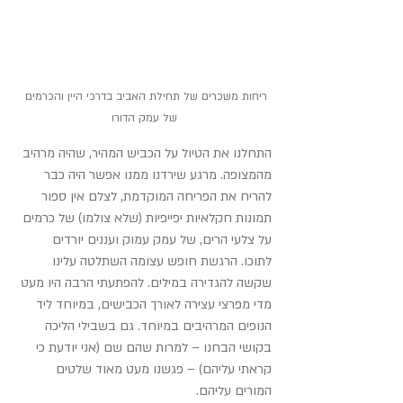
ריחות משכרים של תחילת האביב בדרכי היין והכרמים 
של עמק הדורו
התחלנו את הטיול על הכביש המהיר, שהיה מרהיב 
מהמצופה. מרגע שירדנו ממנו אפשר היה כבר 
להריח את הפריחה המוקדמת, לצלם אין ספור 
תמונות חקלאיות יפייפיות (שלא צולמו) של כרמים 
על צלעי הרים, של עמק עמוק ועננים יורדים 
לתוכו. הרגשת חופש עצומה השתלטה עלינו 
שקשה להגדירה במילים. להפתעתי הרבה היו מעט 
מדי מפרצי עצירה לאורך הכבישים, במיוחד ליד 
הנופים המרהיבים במיוחד. גם בשבילי הליכה 
בקושי הבחנו – למרות שהם שם (אני יודעת כי 
קראתי עליהם) – פגשנו מעט מאוד שלטים 
המורים עליהם.