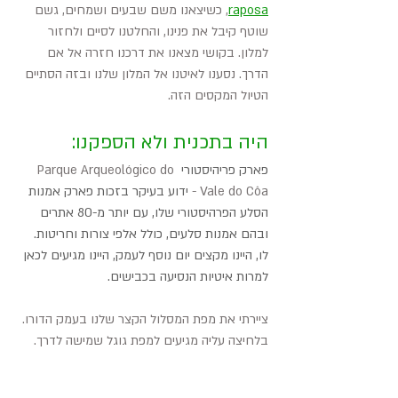
raposa
, כשיצאנו משם שבעים ושמחים, גשם 
שוטף קיבל את פנינו, והחלטנו לסיים ולחזור 
למלון. בקושי מצאנו את דרכנו חזרה אל אם 
הדרך. נסענו לאיטנו אל המלון שלנו ובזה הסתיים 
הטיול המקסים הזה.
היה בתכנית ולא הספקנו:
פארק פריהיסטורי 
Parque Arqueológico do 
Vale do Côa - 
ידוע בעיקר בזכות פארק אמנות 
הסלע הפרהיסטורי שלו, עם יותר מ-80 אתרים 
ובהם אמנות סלעים, כולל אלפי צורות וחריטות. 
לו, היינו מקצים יום נוסף לעמק, היינו מגיעים לכאן 
למרות איטיות הנסיעה בכבישים. 
ציירתי את מפת המסלול הקצר שלנו בעמק הדורו. 
בלחיצה עליה מגיעים למפת גוגל שמישה לדרך.