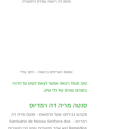
פאסו דה ריגואה עתירת היסטוריה.
אמנות האריחים ברגואה - רחוב צדדי
טיפ: מנמל רגואה אפשר לצאת לשיט על הדורו 
בסוגים שונים של כלי שיט.
סנטה מריה דה רמדיוס
מקדש גבירתנו שעל הרפואות - סנטה מריה דה 
רמדיוס - Santuário de Nossa Senhora dos 
Remédios הוא אחד מהיעדים שהיו הכי חשובים 