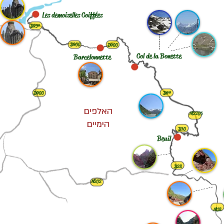
Les demoiselles Coiffées
D954
D900
D900
Col de la Bonette
Barcelonnette
D900
D64
האלפים
M2205
הימיים
D30
Beuil
D28
N202
M18