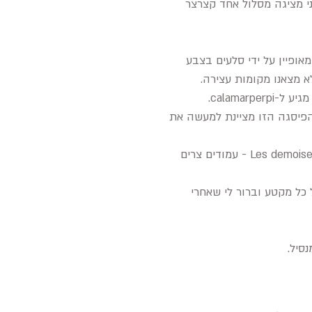
אני מציגה מסלול אחד קצרצר
היתה מקום הלינה האחרון שלנו, וכיוונו לעבר קניון ציאן היפייפה (Gorge du Cians), המאופיין על ידי סלעים בצבע
א מצאנו מקומות עצירה.
calamarp.
כנו והעפלנו למעבר ההרים, בכביש מתפתל העולה לגובה 2715מ' - Col de la Bonette, הפיסגה הזו מציינת למעשה את
הבונוס הנוסף למסלול זה, היא העיר הימייבינמית - ברצלונטה ופארק הסלעים המיוחד Les demoiselles Coiffées - עמודים צרים
 כל מקטע וברור לי שאחרי
סיל.