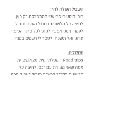
השביל העולה להר:
רומן היסטורי פרי עטי המתפרסם רק כאן.
לחיצה על הלשונית בסרגל העליון תוביל
לעמוד ממנו אפשר לנווט לכל פרקי הסיפור.
תיהנו ואל תשכחו לספר לי רשמים בסוף.
מסלולים:
Road trips - מסלולי טיול מצולמים על
מפה שאני מציירת עבורכם. לחיצה על
הלשונית בסרגל למעלה תוביל לעמוד ממנו
אפשר לנווט לכל המסלולים.
פרקי הבלוג:
הבלוג עוסק בנושאים מגוונים – טיולים,
אוכל, סקירות ספרים שאהבתי, אמנות ועוד
נושאים מגוונים.
לחיצה על הלשונית בסרגל למעלה תוביל