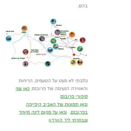
בהם.
Venasque
Abbaye Notre-
Pont du Gard
Avignon
Dame de
Sénanque
Fontaine-de-Vaucluse
Gordes
Roussillon
Apt
Bonnieux
Ménerbes
Saint-Rémy-
de-Provence
לוברון, פרובאנס
Les Baux-de-Provence
Lourmarin
כתבתי לא מעט על הטעמים, הריחות
והאווירה הנעימה של פרובנס.
כאן שני
סיפורי פרובנס
וכאן תמונות של האביב היפייפה
בפרובנס
,
וכאן על מקום לינה מיוחד
שבחרתי ליד הוורדון