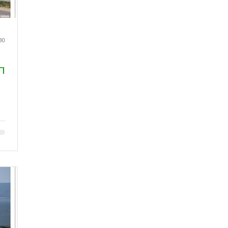
30 במאי 20
ה