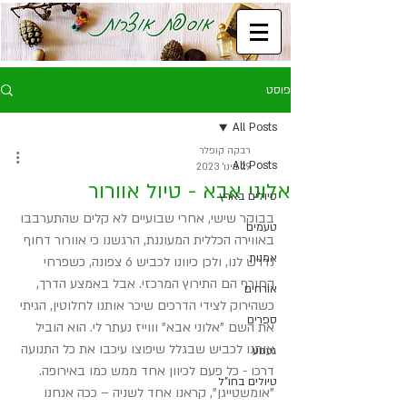
פוסט
All Posts
רבקה קופלר
All Posts
29 בינו׳ 2023
אלוני אבא - טיול אוורור
טיולים בארץ
בבוקר שישי, אחרי שבועיים לא קלים שהתערבבו 
טעמים
באווירה הכללית המעוננת, הרגשנו כי אוורור דחוף 
אמנות
נדרש לנו, ולכן כיוונו לכביש 6 צפונה, כשפרחי 
החורף הם התירוץ המרכזי. אבל באמצע הדרך, 
אורחים
כשהירוק לצידי הדרכים שיכר אותנו לחלוטין, הגיתי 
ספרים
את השם "אלוני אבא" וווייז נעתר לי. הוא הוביל 
אותנו לכביש שבגלל שיפוצו עיכבו את כל התנועה 
געגוע
דרכו - כל פעם לכיוון אחד ממש כמו באירופה. 
טיולים בחו"ל
"אומשטייגן", קראנו אחד לשניה – ככה אנחנו 