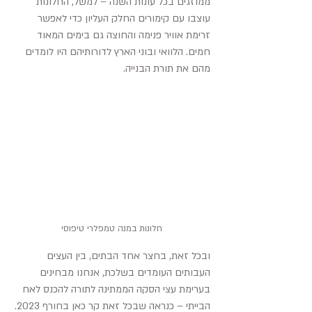
ממוזגים בכל עונות השנה – למשל, החלונות 
עוצבו עם קימורים החלק העליון כדי לאפשר 
זרימת אוויר פנימה והחוצה גם בימים המאוד 
חמים. הלוואי ובוני הארץ לדורותיהם היו לומדים 
מהם את תורת הבנייה.
חלונות במנה טמפלרי טיפוסי
ובכל זאת, בחצר אחד הבתים, בין העצים 
העבותים העומדים בשלכת, אנחנו מבחינים 
בערימת עצי הסקה הממתינה לתורה להכנס לאח 
הבייתי – כנראה שבכל זאת קר כאן בחורף 2023.