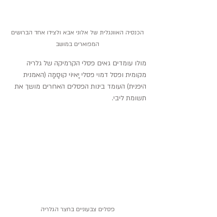
 הכנסיה האוונגלית של אלוני אבא ולצידו אחד הברושים 
המפוארים במושב
מולו עומדים גאים פסלי הקרמיקה של גלריה 
מקומית ופסל דמוי פסלי יָאיוֹי קוּסָמָה (האמנית 
היפנית) העומד בינות הפסלים האחרים מושך את 
תשומת ליבי.
פסלים צבעוניים בחצר הגלריה