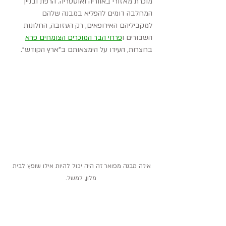
מוכרת מאזורי באווריה ואוסטריה. הרפת ובניין 
המחלבה דומים להפליא במבנה שלהם 
למקביליהם האירופאים, רק העזובה, החלונות 
השבורים ו
פרחי הבר המוכרים הצומחים פרא
בחצרות, העידו על הימצאותם ב"ארץ הקודש".
איזה מבנה מפואר זה היה יכול להיות אילו שופץ לבית 
מלון, למשל.