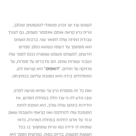
לעמוס עוז יש זכרון פנומנלי לטקסטים שכתב, 
נורית גרץ קראה אותם אינספור פעמים, גם לצורך 
עבודת התיזה שלה לתואר שני. ברבות השנים 
הוא מסתמך על דעתה כשהוא כותב ספרים 
חדשים, לפעמים משפט שאמרה נכנס לספר שלו 
כעבור עשרות שנים. הם מדברים על ספרות, על 
מוזיקה על החיים. "
דואטים
" היא קוראת להן. 
התימלולים בידה והיא נסמכת עליהם בכתיבתה.
ואת כל זה מספרת גרץ עד שהיא מגיעה לפרק 
שבו נודע לה כי עוז חלה במחלת הסרטן. אז 
הידידות בינהם עולה שלב, היא הופכת להיות 
התומכת שלו להחלמה ואני קראתי וחשבתי שאם 
נגזר על אדם לחלות במחלה הארורה, כדאי 
שתהיה לו ידידה כמו נורית שתתמוך בו בכל 
השעות הקשות, בדיוק כמוה. כמחצית הספר היא 