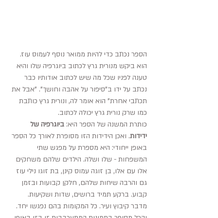
הספר נכתב כדי להיות ממואר נוסף לעמוס עוז. 
הוא ביקש מנורית גרץ לכתוב ביוגרפיה שלו והיא 
טענה לפניו שכל מה שיש לכתוב אודותיו כבר 
נכתב על ידו ב"סיפור על אהבה וחושך". "אבל את 
תכתבי אחרת" הוא אומר לה, ונורית גרץ כותבת 
כמו שרק נורית גרץ יכולה לכתוב.
כותרת המשנה של הספר היא: 
ביוגרפיה של 
ידידות
. ואכן הידידות הזו מסופרת לאורך כל הספר 
באופן ייחודי: היא מספרת על מפגש שתי 
המשפחות - שלו ושלה. הילדים שלהם משחקים 
אלו עם אלו, בן זוגה עמוס קינן, בת זוגו נילי עוז 
גם והרבה שיחות שלהם, חלקן קבועות ובזמן 
קבוע. ברקע תמיד ברושים, שדות ושקיעות. 
מדבר קיבוץ ועיר. כל המקומות בהם נפגשו יחד. 
והכל מסופר בתמונות המתערבבות זו בזו באופן 