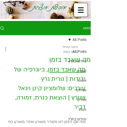
פוסט
All Posts
רבקה קופלר
All Posts
2 בינו׳ 2021
מה שאבד בזמן
טיולים בארץ
מה שאבד בזמן
, ביוגרפיה של 
טעמים
ידידות | נורית גרץ
אמנות
עורכים: שלומציון קינן ויגאל 
אורחים
שוורץ | הוצאת כנרת, זמורה, 
ספרים
דביר
געגוע
טיולים בחו"ל
ומה אם הזמן לא מסודר מאורע אחרי מאורע כפי 