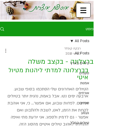
פוסט
All Posts
רבקה קופלר
All Posts
7 ביוני 2018
ברצלונה - בקצב משלה
טיולים בארץ
בברצלונה למדתי ליהנות מטיול 
טעמים
איטי
אמנות
הטיולים האחרונים שלי הסתכמו בסופי שבוע. 
אורחים
ארבעה ימים נטו. אבל באמת, נהנית יותר בטיולים 
ארוכים. לפחות שבוע, אם אפשר... כי, אני אוהבת 
ספרים
לקחת את הזמן, לאט, לשבת ולהתבונן ואם 
געגוע
אפשר - גם לדמיין ולספוג. אני יודעת מתי ואיפה 
טיולים בחו"ל
התחלתי לאהוב טיולים איטיים מהסוג הזה.