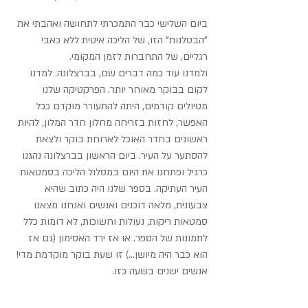
ביום השלישי כבר התמכרתי לתחושה ואהבתי את 
"הבטלנות" הזו, של הליכה איטית ללא כאבי 
רגליים, של התחברות לזמן המקומי.
ולמדנו עוד כמה דברים שם, בברצלונה. למדנו 
לקום בבוקר מאוחר יותר. הפרקטיקה שלנו 
מטיולים קודמים, היתה להתעורר מוקדם ככל 
האפשר, לחזות בזריחה מחלון חדר המלון, להיות 
ראשונים בחדר האוכל לארוחת בוקר ולצאת 
להסתער על העיר. ביום הראשון בברצלונה נהגנו 
כרגיל ופתחנו את היום במסלול הליכה בסמטאות 
העיר העתיקה. בספר שלנו היה כתוב שהיא 
צבעונית, מלאה דוכנים ואנשים ואנחנו מצאנו 
סמטאות ריקות, נעולות וחשוכות, לא דומות כלל 
לתמונות של הספר. או אז ירד האסימון (גם אז 
הוא כבר היה מיושן...) זו שעת בוקר מוקדמת מדי! 
אנשים ישנים בשעה כזו.