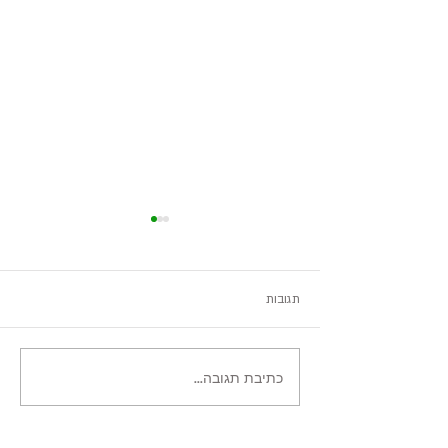
תגובות
היער השחור, ירוק מאוד
כתיבת תגובה...