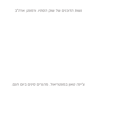
נשות הדוכנים של שוק הסתיו. ורמונט, ארה"ב
צ'יינה טאון במונטריאול. מהגרים סינים ביום חגם.