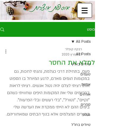
פוסט
All Posts
רבקה קופלר
All Posts
27 במרץ 2020
למלא את החסר
טיולים בארץ
פעם, בתחילת דרכי כצלמת, נהגתי לחכות, גם 
טעמים
במקומות הומים מאדם, לרגע המיוחל בו הספוט 
אמנות
אותו רציתי לצלם יהיה נטול אנשים. רציתי לראות 
בפריימים שלי את המקומות היפים שחוויתי כשהם 
אורחים
"נקיים", "נטורל", "בלי רעשים ובלי הפרעות". 
ספרים
בימים ההם לא הייתי ממקדת את העדשה שלי 
בתיירים המצלמים אלא בנוף הבתים שמאחוריהם.
געגוע
טיולים בחו"ל