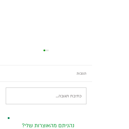
תגובות
היער השחור, ירוק מאוד
כתיבת תגובה...
?נהניתם מהאוצרות שלי