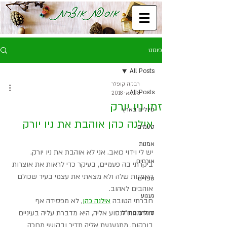
פוסט
All Posts
רבקה קופלר
All Posts
8 במאי 2018
זמן ניו יורק
טיולים בארץ
אילנה כהן אוהבת את ניו יורק
טעמים
אמנות
יש לי וידוי כואב. אני לא אוהבת את ניו יורק. 
אורחים
ביקרתי בה פעמיים, בעיקר כדי לראות את אוצרות 
האמנות שלה ולא מצאתי את עצמי בעיר שכולם 
ספרים
אוהבים לאהוב.
געגוע
חברתי הטובה 
אילנה כהן
, לא מפסידה אף 
הזדמנות לנסוע אליה, היא מדברת עליה בעיניים 
טיולים בחו"ל
בורקות, מתגעגעת אליה תדיר ובקושי מחכה 