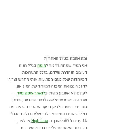
ומה אהבת בטיול האחרון?
אני תמיד שמחה לחזור ל
מומה
 בגלל חנות 
העיצוב הנהדרת שלהם, בגלל התערוכות 
המיוחדות שכל פעם מפתיעות אותי מחדש וצריך 
להזכיר גם את המבנה המיוחד של המוזיאון. 
לעולם לא אשבע מטיול ב
לואאר איסט סייד
 – 
שכונה היפסטרית מלאה גלריות טרנדיות, וינטג', 
חנויות יד שניה - לכאן הגיעו המהגרים הראשונים 
כולל היהודים ותמיד אשלב טיולים רגליים מרח' 
14 עד רח' 60 לאורך ה-
High Line
 או לאורך 
השדרות האהובות עלי - ברודווי, השדרות 