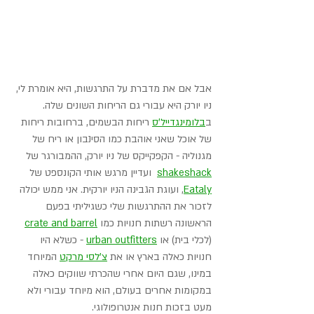
אבל אם את מדברת על התרגשות, היא אומרת לי, 
ניו יורק היא עבורי גם הריחות השונים שלה. 
ב
בלומינגדייל'ס
 ריחות הבשמים, ברחובות ריחות 
של אוכל שאני אוהבת כמו הסינבון או ריח של 
מגנוליה - הקפקייקס של ניו יורק, ההמבורגר של 
shakeshack
ועדיין מרגש אותי הקונספט של 
Eataly
, ועוגת הגבינה הניו יורקית. אני ממש יכולה 
לזכור את ההתרגשות שלי כשגיליתי בפעם 
הראשונה רשתות חנויות כמו 
crate and barrel
(לכלי בית) או 
urban outfitters
 - כשלא היו 
חנויות כאלה בארץ או את 
צ'לסי מרקט
 המיוחד 
במינו, שגם היום אחרי שהכרתי שווקים כאלה 
במקומות אחרים בעולם, הוא מיוחד עבורי ולא 
מעט בזכות חנות אנטרופולוגי.