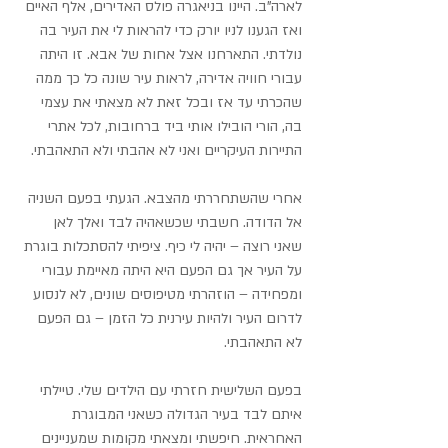
לארה"ב. היינו בניאגרה פולס האדירים, אלף האיים 
ואז הגענו לניו יורק כדי להראות לי את העיר בה 
נולדתי. התארחנו אצל אחות של אבא. זו היתה 
עבורי חוויה אדירה, לראות עיר שונה כל כך ממה 
שהכרתי עד אז ובכל זאת לא מצאתי את עצמי 
בה, הורי הובילו אותי ביד ברחובות, לכל אתרי 
התיירות העיקריים ואני לא אהבתי ולא התאהבתי.
אחרי שהשתחררתי מהצבא. הגעתי בפעם השניה 
אל הדודה. חשבתי שכשאהיה לבד ואלך לאן 
שאני רוצה – יהיה לי כיף. ציפיתי להסתכלות בוגרת 
על העיר אך גם הפעם היא היתה מאיימת עבורי 
ומפחידה – הוזהרתי מטיפוסים שונים, לא לנסוע 
לדרום העיר ולהיות עירנית כל הזמן – גם הפעם 
לא התאהבתי.
בפעם השלישית חזרתי עם הילדים שלי. טיילתי 
איתם לבד בעיר הגדולה כשאני המבוגרת 
האחראית. חיפשתי ומצאתי מקומות שמעניינים 