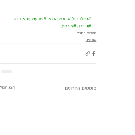
#טיולבחול
#בוטיקהפנאי
#שבעשעותאחורה
#ניויורק
#אורחים
טיולים בחו"ל
אורחים
פוסטים אחרונים
הצג הכול