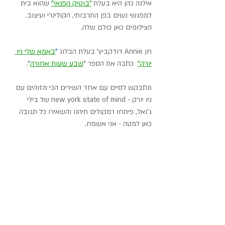
אילנה כהן היא בעלת 
"בוטיק הפנאי"
 שהוא בית 
למפגשי נשים בפן התרבותי, הקולינרי ועיצוב. 
הצילומים כאן כולם שלה.
חן Annie דודקביץ' בעלת הבלוג 
"
באמא שלי ניו 
יורק"
  כתבה את הספר "
שבע שעות אחורה
".
מתבקש לסיים עם אחד השירים הכי מזוהים עם 
ניו יורק - new york state of mind של בילי 
ג'ואל, פיתחו רמקולים תיהנו והשאירו כל תגובה 
כאן למטה - אני אשמח.