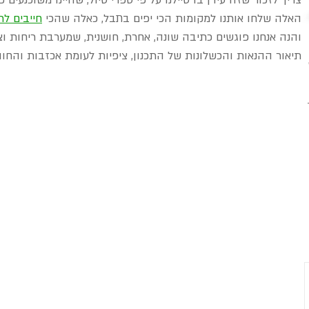
צריך לזכור שזה עידן בו טיילנו על פי ספרי טיול, שהיינו משוכנעים כ
האלה שלחו אותנו למקומות הכי יפים בתבל, כאלה שהכי 
חייבים ל
והנה אנחנו פוגשים כתיבה שונה, אחרת, חושנית, שמערבת ריחות וצ
תיאור ההנאות והכשלונות של התכנון, ציפיות לעומת אכזבות והחוויו