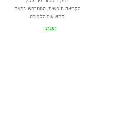
רומן היסטורי פרי עטי,
לקריאה חופשית, המתרחש במאה
התשיעית לספירה
מסמך
להדפסה
המלצה לחמישה כבישים יפים
בפירנאים
אוצרות
במסלולים: