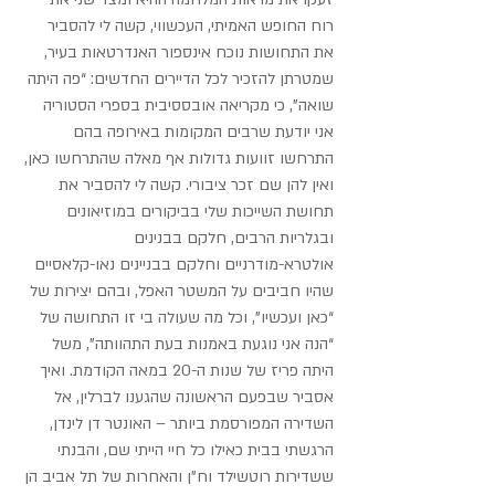
רוח החופש האמיתי, העכשווי, קשה לי להסביר 
את התחושות נוכח אינספור האנדרטאות בעיר, 
שמטרתן להזכיר לכל הדיירים החדשים: “פה היתה 
שואה”, כי מקריאה אובססיבית בספרי הסטוריה 
אני יודעת שרבים המקומות באירופה בהם 
התרחשו זוועות גדולות אף מאלה שהתרחשו כאן, 
ואין להן שם זכר ציבורי. קשה לי להסביר את 
תחושת השייכות שלי בביקורים במוזיאונים 
ובגלריות הרבים, חלקם בבנינים 
אולטרא-מודרניים וחלקם בבניינים נאו-קלאסיים 
שהיו חביבים על המשטר האפל, ובהם יצירות של 
“כאן ועכשיו”, וכל מה שעולה בי זו התחושה של 
“הנה אני נוגעת באמנות בעת התהוותה”, משל 
היתה פריז של שנות ה-20 במאה הקודמת. ואיך 
אסביר שבפעם הראשונה שהגענו לברלין, אל 
השדירה המפורסמת ביותר – האונטר דן לינדן, 
הרגשתי בבית כאילו כל חיי הייתי שם, והבנתי 
ששדירות רוטשילד וח”ן והאחרות של תל אביב הן 