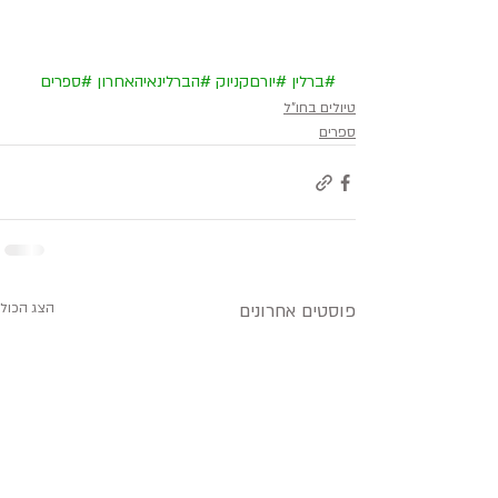
#ברלין
#יורםקניוק
#הברלינאיהאחרון
#ספרים
טיולים בחו"ל
ספרים
פוסטים אחרונים
הצג הכול