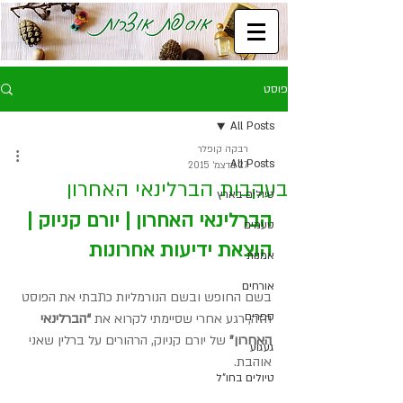
פוסט
All Posts
רבקה קופלר
All Posts
27 בדצמ׳ 2015
בעקבות הברלינאי האחרון
טיולים בארץ
הברלינאי האחרון | יורם קניוק | 
טעמים
הוצאת ידיעות אחרונות
אמנות
אורחים
בשם החופש ובשם הנורמליות כתבתי את הפוסט 
ספרים
הזה, רגע אחרי שסיימתי לקרוא את 
“הברלינאי 
האחרון”
 של יורם קניוק, הרהורים על ברלין שאני 
געגוע
אוהבת.
טיולים בחו"ל