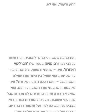
הרוע והעוול, ואני לא.
ואת כל מה שקשה לי כל כך להסביר, הניח שחור 
על גבי לבן 
יורם קניוק
 בספר שלו 
“הברלינאי 
האחרון”
, ואני – קראתי ודמעתי, ולא הנחתי מידי 
עד שסיימתי, הוא שואל בין היתר את השאלה 
הקשה מכל – האם הפכה גרמניה לאחרת? ואני 
לא בטוחה שהבנתי את התשובה עד תום. הוא 
שואל איך קורה שיהודים חוזרים לגרמניה ומקבל 
כמה סוגי תשובות, מעניינות וטורדות כאחד, הוא 
מצביע על המשיכה לעיר ועל שונותה הרבה היום, 
מברלין של לפני המלחמה ומזו שלפני נפילת 