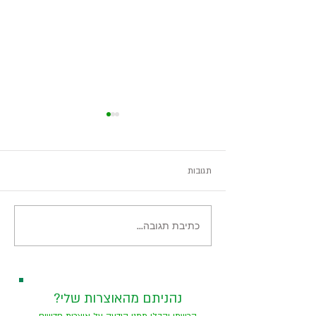
תגובות
צילרטל - טיול סתווי
כתיבת תגובה...
?נהניתם מהאוצרות שלי
הרשמו וקבלו ממני הודעה על אוצרות חדשים