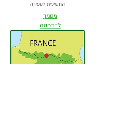
התשיעית לספירה
מסמך
להדפסה
המלצה לחמישה כבישים יפים
בפירנאים
אוצרות
במסלולים: