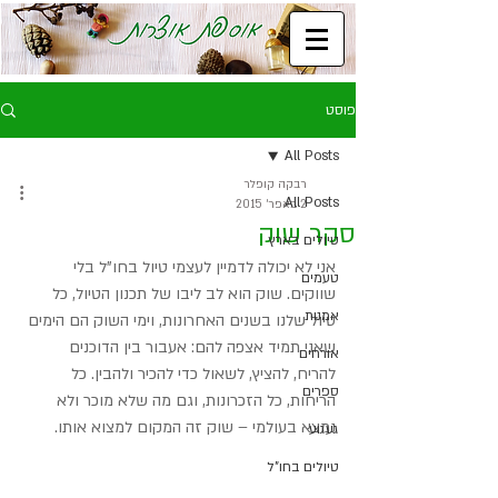
פוסט
All Posts
רבקה קופלר
All Posts
2 באפר׳ 2015
סקר שוק
טיולים בארץ
אני לא יכולה לדמיין לעצמי טיול בחו"ל בלי 
טעמים
שווקים. שוק הוא לב ליבו של תכנון הטיול, כל 
אמנות
טיול שלנו בשנים האחרונות, וימי השוק הם הימים 
שאני תמיד אצפה להם: אעבור בין הדוכנים 
אורחים
להריח, להציץ, לשאול כדי להכיר ולהבין. כל 
ספרים
הריחות, כל הזכרונות, וגם מה שלא מוכר ולא 
נמצא בעולמי – שוק זה המקום למצוא אותו.
געגוע
טיולים בחו"ל