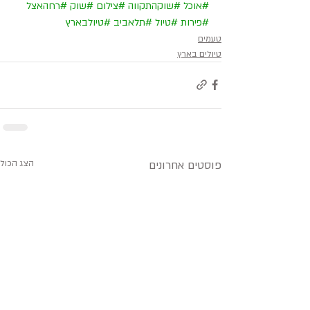
#אוכל
#שוקהתקווה
#צילום
#שוק
#רחהאצל
#פירות
#טיול
#תלאביב
#טיולבארץ
טעמים
טיולים בארץ
פוסטים אחרונים
הצג הכול