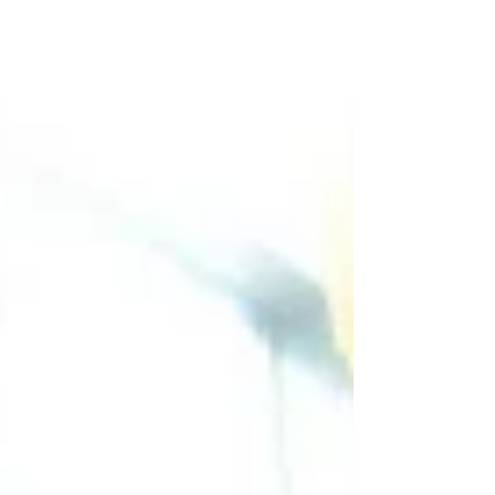
שראיתיו ב-1982. לא ראיתי עד אז שום דבר דו
לו,...