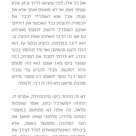
את כל אלה לפני שיצאנו לדרך וכיוון שלא
עשיתי זאת, אני לא מאשים אותך אלא את
עצמי, אבל אנא השתדלי לכבד את
הכמורה ולהצניע ככל האפשר את דחייתך
אותם, השתדלי להשיב לנימוסי מארחינו
גם אם זה הדבר האחרון שאת חפצה בו.
הוא דיבר במתינות, בהגיון ובקור עז. הוא
החל לקום מהמיטה ואני מיד תפסתי בכנף
ביגדו. לא יכולתי לסבול את המרחק הזה
שנוצר ביננו מאז אמש. הוא היה מנומס
וחזר למקומו, מבלי להביט עלי ומבלי
לומר דבר נוסף. לנאומו היו מספר מילים
מוכנות מראש ולא היה לו דבר להוסיף.
לא זה החוזה ביננו מלכתחילה, אמרתי לו.
החוזה המעורפל ביננו, אומר שותפות
מלאה, בה אתה לא מתחשב במעמדי
הנחות מלידה, מחינוכי שאינו תואם את
חצר המלוכה וממקומי כאשה, אלא
ביכולתי האינטלקטואלית לנהל לצידך את