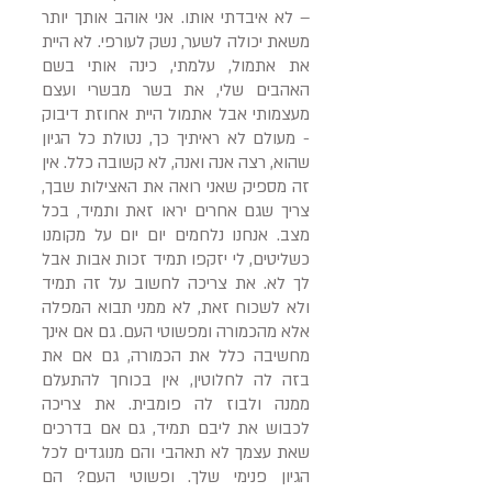
– לא איבדתי אותו. אני אוהב אותך יותר
משאת יכולה לשער, נשק לעורפי. לא היית
את אתמול, עלמתי, כינה אותי בשם
האהבים שלי, את בשר מבשרי ועצם
מעצמותי אבל אתמול היית אחוזת דיבוק
- מעולם לא ראיתיך כך, נטולת כל הגיון
שהוא, רצה אנה ואנה, לא קשובה כלל. אין
זה מספיק שאני רואה את האצילות שבך,
צריך שגם אחרים יראו זאת ותמיד, בכל
מצב. אנחנו נלחמים יום יום על מקומנו
כשליטים, לי יזקפו תמיד זכות אבות אבל
לך לא. את צריכה לחשוב על זה תמיד
ולא לשכוח זאת, לא ממני תבוא המפלה
אלא מהכמורה ומפשוטי העם. גם אם אינך
מחשיבה כלל את הכמורה, גם אם את
בזה לה לחלוטין, אין בכוחך להתעלם
ממנה ולבוז לה פומבית. את צריכה
לכבוש את ליבם תמיד, גם אם בדרכים
שאת עצמך לא תאהבי והם מנוגדים לכל
הגיון פנימי שלך. ופשוטי העם? הם