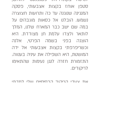
סטפן אוחז בקצות אצבעותי, פסקה
המנגינה שנוגנה עד כה ותרועות חצוצרה
נשמעו. הובלנו אל כסאות מוגבהים על
במה שם ישב כבר המארח שלנו, המלך
לותאר ולצדו עלמת חן מצודדת. היא
הוצגה בפני בשמה הפרטי, אלנה
וכשריפרפתי בקצות אצבעותי אל ידה
המושטת, היא השפילה את עיניה בענווה.
התזמורת חזרה לנגן נעימות שהתאימו
לריקודים.
את צעדי הריקוד הבסיסיים שלי למדתי
בימי הראשונים בארמון שמעל אגם
המראה. הרוזנת אלווירה שמונתה ללמדני,
היתה אדיבה ובעלת אורך רוח נדיב. היא
לימדה אותי את שילובי הצעדים לכל
הריקודים שהכירה. נגנים ישבו בקצה
אולם ההארחה שלנו והם התחילו
והפסיקו את נגינתם לפי הוראותיה ובתום
ימים אחדים הבינו רגלי את שלימדה