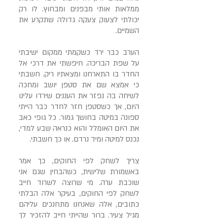
ממלאות אותי מבפנים ומבחוץ. לו רק
יכולתי לצעוק צעקה גדולה שתקרע את
השמיים.
הערב כבר ירד כשקמתי ממקום ישיבתי
על שפת הבריכה. חיפשתי את דרכי אל
החדר בו התארחנו ומצאתיו ריק. חשבתי
כי אמצא שם את סטפן יושב ומחכה
לשיחה בה נפזר את העננים שירדו עלינו
היום, אך כשסטפן חזר לחדר כבר הייתי
ספונה במיטה בחושך גמור. כל גופי כאב
את היום האומלל והוא כנראה שבע למדי,
נכנס למיטה ומיד נרדם. או כך חשבתי.
צריך לשחק לפי החוקים, כך אמר
באשמורת שלישית, כשהבחין שגם אני
שוכבת ערה. מי שרוצה לשרוד חייב
לשחק לפי החוקים, בעיקר אלה הבלתי
כתובים, אלה שאנחנו מתחנכים עליהם
מגיל צעיר. ברור שהייתי חייב להזכיר לך