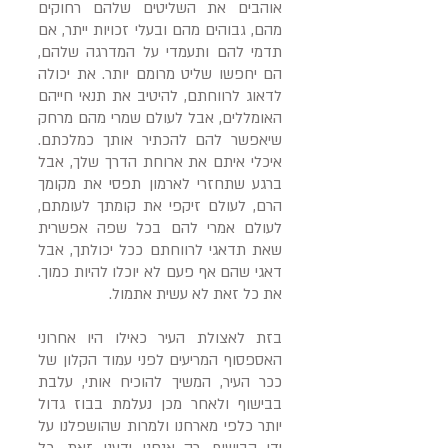
אוהבים את השליטים שלהם רחוקים
מהם, גבוהים מהם ובעלי זכויות ייתר, אם
תדמי להם ותעמדי על המדרגה שלהם,
הם יחפשו שליט מרומם יותר. את יכולה
לדאוג לרווחתם, להיטיב את תנאי חייהם
האומללים, אבל לעולם שמרי מהם מרחק
שיאפשר להם להכתיר אותך כמלכתם.
איכלי איתם את ארוחת הדרך שלך, אבל
ברגע שתחזרי לארמון תפסי את מקומך
הרם, לעולם זיקפי את קומתך לעומתם,
לעולם אמרי להם בכל שפה אפשרית
שאת תדאגי לרווחתם ככל יכולתך, אבל
דאגי שהם אף פעם לא יוכלו להיות כמוך.
את כל זאת לא עשית אתמול.
בזת לאצולת העיר כאילו היו אחרוני
האספסוף המריעים לפני עמוד הקלון של
ככר העיר, המשיך להוכיח אותי, עלבת
בבישוף ולאחר מכן נעלמת בבוז גדול
יותר כלפי מארחנו ולמרות שהושפלנו על