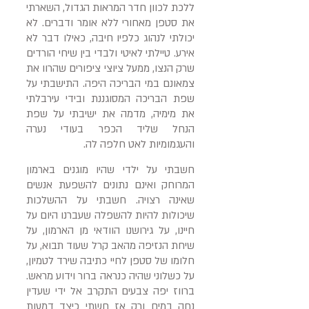
ללכת לכוון חדר המראות הגדול, השארתי
את סטפן מאחורי ללא אומר ודברים. לא
יכולתי לנהוג כלפיו חיבה, כאילו דבר לא
אירע. טיילתי לאיטי ולבדי בין שיחי הורדים
שרק הנצו, ממעל ציוצי ציפורים שהרוו את
צמאונם במי הבריכה היפה. התישבתי על
שפת הבריכה המסוגננת ובידי עירבלתי
את מימיה, מדמה את ישיבתי על שפת
הנחל שליד הכפר בעודי נערה
והעגמומיות לאט חלפה לה.
חשבתי על ילדי שהיו מוגנים בארמון
המרוחק ואינם נתונים להשפעת אנשים
שאינה רצויה. חשבתי על ההשלכות
שיכולות להיות להשפלה שעברנו היום על
חיינו, על גירושנו הוודאי מן הארמון, על
שיחת הנזיפה מהאב קרל שעוד תבוא, על
חלומו של סטפן לחיי כתיבה שירד לטמיון,
על כשלוני שהיה כנראה ברור וידוע מראש.
ברווז יפה צבעים התקרב אל ידי שעדין
נחה במים ורק אז חשתי כיצד דמעות