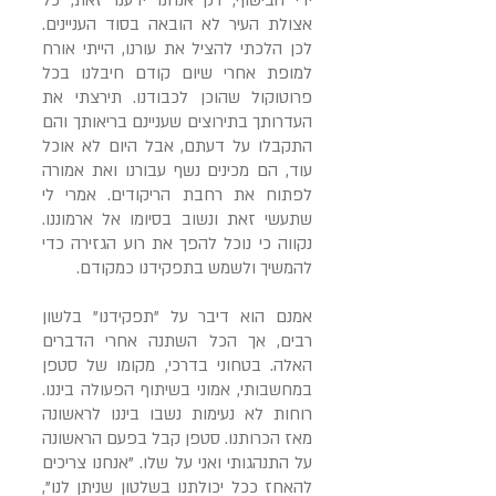
ידי הבישוף, רק אנחנו ידענו זאת, כל
אצולת העיר לא הובאה בסוד העניינים.
לכן הלכתי להציל את עורנו, הייתי אורח
למופת אחרי שיום קודם חיבלנו בכל
פרוטוקול שהוכן לכבודנו. תירצתי את
העדרותך בתירוצים שעניינם בריאותך והם
התקבלו על דעתם, אבל היום לא אוכל
עוד, הם מכינים נשף עבורנו ואת אמורה
לפתוח את רחבת הריקודים. אמרי לי
שתעשי זאת ונשוב בסיומו אל ארמוננו.
נקווה כי נוכל להפך את רוע הגזירה כדי
להמשיך ולשמש בתפקידנו כמקודם.
אמנם הוא דיבר על "תפקידנו" בלשון
רבים, אך הכל השתנה אחרי הדברים
האלה. בטחוני בדרכי, מקומו של סטפן
במחשבותי, אמוני בשיתוף הפעולה ביננו.
רוחות לא נעימות נשבו ביננו לראשונה
מאז הכרותנו. סטפן קבל בפעם הראשונה
על התנהגותי ואני על שלו. "אנחנו צריכים
להאחז ככל יכולתנו בשלטון שניתן לנו",