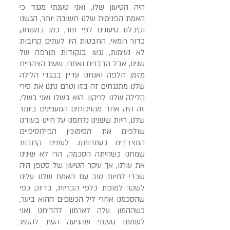
היה הטיעון שלו, ואני טענתי מנגד כי
האמת הפנימית שלנו חשובה יותר, הגשנו
וקיבלנו טיעונים לפי תור, כמו במשחק
כדור רומאי, החבטות היו לעתים קרובות
לא נעימות, נגעו בנקודות תורפה של
שנינו, אבל הדברים נאמרו. שעת הצהריים
מזמן חלפה ואנחנו עדיין בבגדי הלילה
שלנו מתנגחים זה בזו וטרם נתנו את סירי
הלילה שלנו לריקון. הוא בשלו ואני בשלי,
זה היה אחד מהויכוחים המעניינים ביותר
שלנו, היות ששנינו נלחמנו על חיינו בעודנו
שולפים את הסימוכין הפילוסיפיים
המצדדים בעמדותנו. לעתים קרובות
שמחנו כשהיתה הסכמה, הרי לא שינינו
את עורנו, אך עיקר הטיעון של סטפן היה
שכדי לחיות טוב עם האמת שלנו עלינו
לשקר למופת כלפי הבריות, בדיוק כפי
שהסכמנו אחרי ליל הכשפים ההוא ביער,
כשההמון עלה לארמון להדיחנו ואני
לעומתו טענתי שהגיעה העת להשיג