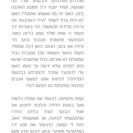
ממלכתך-ממלכתנו והבטחון שכל מה
שנעשה, תמיד יעבור דרך מסננת האהבה
ביננו. האם זה מה שעשינו אתמול? האם
לא היית צריך לעמוד לצידי כשהבנתי מה
גדולה סלידתי מהמעמד, הרי באחיזת ידך
חשתי כי אתה סולד ממנו בדיוק כמוני.
הופתעתי מחומרת תגובתי וכאב חד
פילח את בטני, הכאב הישן הזה שתמיד
חשתי כאשר חששתי מכך שעברתי גבול
שמעולם לא שורטט, גבול שחשבתי שהוא
קיים למרות שלא ידעתי על קיומו. האם
עלי להתנצל עתה? להתפלש בבקשת
הסליחה? לפתות אותו למעשי אהבים
בתקווה שיתפתה גם הפעם הזו?
קמתי מהמיטה, לבשתי את שמלה כלשהי
מעל כתונת הלילה והלכתי לחפש את
אוויר הבוקר הצח בחלון החדר
שהתקשיתי לפתוח, אך משעשיתי זאת,
רווח לי קמעה. הרגשתי את מגע ידיו
המלטפות מאחורי וכאב הבטן נרגע מעט