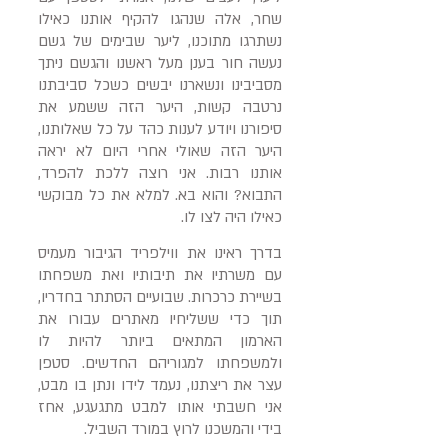
שחר, אלה שנהגו להקיף אותנו כאילו
נשתרגו מתוכנו, ליער שבימים של גשם
נעשה חור בענן מעל ראשנו והגשם ניתך
מסביבינו ונשארנו יבשים כשכל סביבתנו
נרטבה קשות, היער הזה ששמע את
סיפורנו ויודע לענות כהד על כל שאלותנו,
היער הזה שאולי אחרי היום לא יראה
אותנו רבות. אני רוצה ללכת להפרד,
התבוא? והוא בא. למלא את כל מבוקשי
כאילו היה לצו לו.
בדרך ראינו את ווילפריד הגיבור מעמיס
עם משרתיו את תיבותיו ואת משפחתו
בשיירת כרכרות. שבועיים הסתתר בחדריו,
תוך כדי ששליחיו מאתרים עבורו את
הארמון המתאים ביותר להיות לו
ולמשפחתו למגוריהם החדשים. סטפן
עצר את ריצתנו, נעמד לידו ונתן בו מבט,
אני חשבתי אותו למבט מתגעגע, אחז
בידי והמשכנו לרוץ במורד השביל.