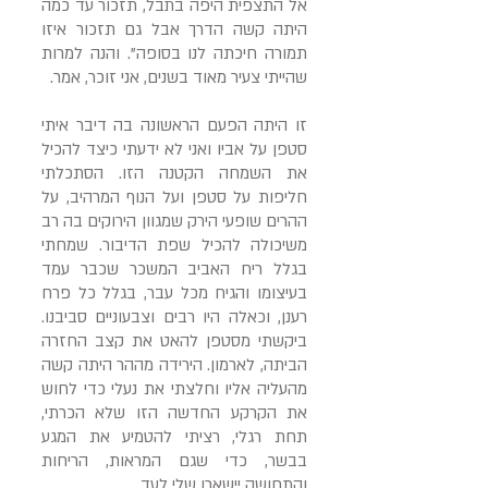
אל התצפית היפה בתבל, תזכור עד כמה
היתה קשה הדרך אבל גם תזכור איזו
תמורה חיכתה לנו בסופה". והנה למרות
שהייתי צעיר מאוד בשנים, אני זוכר, אמר.
זו היתה הפעם הראשונה בה דיבר איתי
סטפן על אביו ואני לא ידעתי כיצד להכיל
את השמחה הקטנה הזו. הסתכלתי
חליפות על סטפן ועל הנוף המרהיב, על
ההרים שופעי הירק שמגוון הירוקים בה רב
משיכולה להכיל שפת הדיבור. שמחתי
בגלל ריח האביב המשכר שכבר עמד
בעיצומו והגיח מכל עבר, בגלל כל פרח
רענן, וכאלה היו רבים וצבעוניים סביבנו.
ביקשתי מסטפן להאט את קצב החזרה
הביתה, לארמון. הירידה מההר היתה קשה
מהעליה אליו וחלצתי את נעלי כדי לחוש
את הקרקע החדשה הזו שלא הכרתי,
תחת רגלי, רציתי להטמיע את המגע
בבשר, כדי שגם המראות, הריחות
והתחושה יישארו שלי לעד.