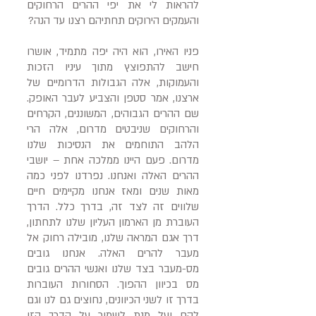
להראות לי את יפי ההרים הרחוקים
והעמקים הירוקים תחתיהם רצנו עד הנה?
פניו האירו, הוא היה יפה מתמיד, אושרו
חישב להתפוצץ מתוך עיניו הזכות
והעמוקות, אלה הגבולות הדרומיים של
ארצנו, אמר סטפן והצביע לעבר האופק.
שם ההרים הגבוהים, המשוננים, הקרחים
והרחוקים שניבטים מדרום, אלה הרי
הלהב התוחמים את הנסיכות שלנו
מדרום. פעם היינו ממלכה אחת – יושבי
ההרים האלה ואנחנו. נפרדנו לפני כמה
מאות שנים ומאז אנחנו מקיימים חיים
שלווים זה לצד זה, בדרך כלל. הדרך
העוברת מן הארמון העליון שלנו לתחתון,
דרך אגם המראה שלנו, מובילה רחוק אל
מעבר להרים האלה. אנחנו גובים
מס-מעבר בצד שלנו ואנשי ההרים גובים
מס בכיוון ההפוך. הסחורות העוברות
בדרך זו לשני הכיוונים, נחוצים גם לנו וגם
להם ועל מנת לשמור על הדרך הזו