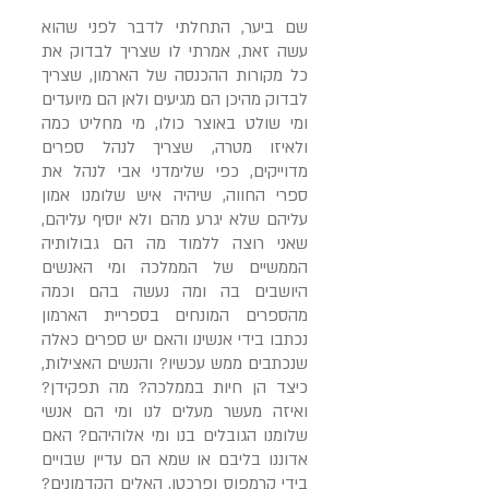
שם ביער, התחלתי לדבר לפני שהוא
עשה זאת, אמרתי לו שצריך לבדוק את
כל מקורות ההכנסה של הארמון, שצריך
לבדוק מהיכן הם מגיעים ולאן הם מיועדים
ומי שולט באוצר כולו, מי מחליט כמה
ולאיזו מטרה, שצריך לנהל ספרים
מדוייקים, כפי שלימדני אבי לנהל את
ספרי החווה, שיהיה איש שלומנו אמון
עליהם שלא יגרע מהם ולא יוסיף עליהם,
שאני רוצה ללמוד מה הם גבולותיה
הממשיים של הממלכה ומי האנשים
היושבים בה ומה נעשה בהם וכמה
מהספרים המונחים בספריית הארמון
נכתבו בידי אנשינו והאם יש ספרים כאלה
שנכתבים ממש עכשיו? והנשים האצילות,
כיצד הן חיות בממלכה? מה תפקידן?
ואיזה מעשר מעלים לנו ומי הם אנשי
שלומנו הגובלים בנו ומי אלוהיהם? האם
אדוננו בליבם או שמא הם עדיין שבויים
בידי קרמפוס ופרכטן, האלים הקדמונים?