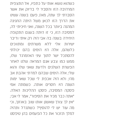
כשהוא נושא אותי על כתפיו, אל התצפית
המרהיבה הזו והסביר לי בדיוק את אשר
הסברתי לך עתה, מאז, פעם בשנה עשינו
את הדרך הזו לכאן משל היתה החגיגה
המהנה ביותר בכל השנה, ואני חיכיתי לה,
למסיבה הזו, כי זו היתה בעצם התקופה
היחידה בשנה בה אבי היה רק איתי ודיבר
ישירות אלי ללא משרתים ומתווכים
כלשהם, אלה היו הימים בהם יכולתי
להסתכל ישר לתוך עיני האזמרגד שלו,
ממש כמו צבע אגם המראה שלנו לאחר
הפשרת השלגים ולדעת שאני שלו והוא
שלי, אלה הימים שבהם למדתי אהבת אב
מהי, ולא היה אכפת לי שכל שאר ימות
השנה היו חסרים אותה. כשמתה אמי
פסקה המסיבה, פסקו ההליכות האלה.
"אתה כבר מכיר את הסיפור", אמר לי אבי,
"אין לך צורך שאשנן אותו שוב באוזנך, וכי
מה עוד יש לי להוסיף? כשתגדל ותהיה
למלך תזכור את כל הפעמים בהן טיפסנו