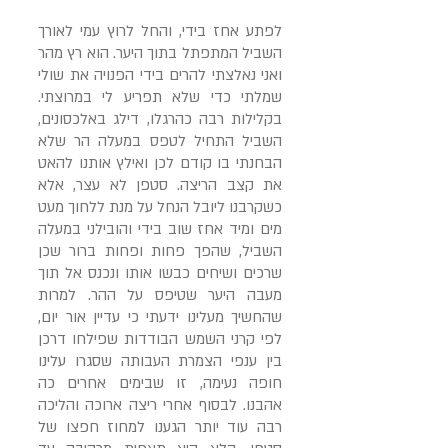
לפתע אחז בידי, והחל לרוץ עמי לאורך
השביל המתפתל בתוך היער. הוא רץ מהר
ואני נאלצתי להרים בידי הפנויה את שולי
שמלתי כדי שלא תפריע לי במרוצתי.
בקלילות רבה כהרגלו, דילג באלכסונים,
השביל התחיל לטפס במעלה הר שלא
הבחנתי בו קודם לכן ואילץ אותנו להאט
את קצב הריצה. סטפן לא עצר, אלא
כשקרבנו ליובל הנחל על מנת ללחוך מעט
מים ומיד אחז שוב בידי והובילני במעלה
השביל, שהפך פחות ופחות ברור שכן
שרכים ושיחים כבשו אותו ונכנס אל תוך
מעבה היער שטיפס על ההר. למרות
שהחשיך מעלינו ידעתי כי עדיין אור יום,
לפי קרני השמש הבודדות שפילחו דרכן
בין ענפי הצמרת העבותה שסגרו עלינו
חופה נעימה, זו שבימים אחרים כה
אהבנו. לבסוף אחרי ריצה ארוכה והליכה
רבה עוד יותר הגענו למחוז חפצו של