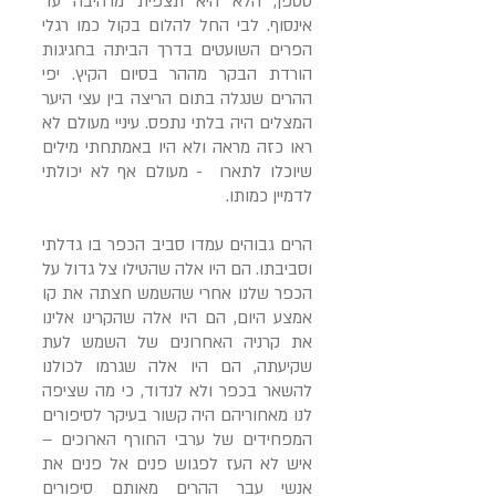
סטפן, הלא היא תצפית מרהיבה עד
אינסוף. לבי החל להלום בקול כמו רגלי
הפרים השועטים בדרך הביתה בחגיגות
הורדת הבקר מההר בסיום הקיץ. יפי
ההרים שנגלה בתום הריצה בין עצי היער
המצלים היה בלתי נתפס. עיניי מעולם לא
ראו כזה מראה ולא היו באמתחתי מילים
שיוכלו לתארו - מעולם אף לא יכולתי
לדמיין כמותו.
הרים גבוהים עמדו סביב הכפר בו גדלתי
וסביבתו. הם היו אלה שהטילו צל גדול על
הכפר שלנו אחרי שהשמש חצתה את קו
אמצע היום, הם היו אלה שהקרינו אלינו
את קרניה האחרונים של השמש לעת
שקיעתה, הם היו אלה שגרמו לכולנו
להשאר בכפר ולא לנדוד, כי מה שציפה
לנו מאחוריהם היה קשור בעיקר לסיפורים
המפחידים של ערבי החורף הארוכים –
איש לא העז לפגוש פנים אל פנים את
אנשי עבר ההרים מאותם סיפורים