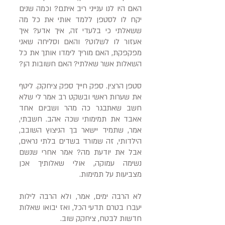
האם היו לנו ענייני ריב איתם? וכמה שנים
יקח לו לסטפן ללמד אותי את כל מה
ששאלתי כי בלעדי זה, איך אדע? איך
אעזור לו לשלוט? והאם וסליחה שאני
מפקפקת, האם מוריך לימדו אותך את כל
השאלות אשר שאלתי? האם חשובות הן?
סטפן הרצין. ספק חייך ספק ציחקק. ליטף
את שערות ראשי ובשקט רב אמר לי שלא
חשב שאתבגר כה מהר ושביום אחד
אאבד את תמימותי שכה אהב. חשבתי,
אמר, שתמיד יישאר בך הניצוץ השובב,
הילדותי, זה שמורד בשדים בלתי נראים,
אבל את יודעת מה? אמר אחרי שנשם
נשימה עמוקה, אולי שאלותיך אכן
מצביעות על תמימות.
לא הרבה ימים, אמר, ולא הרבה לילות
יעברו בטרם תדעי הכל, ואז יבואו שאלות
חדשות לבטח, ציחקק שוב.