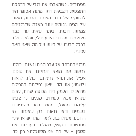
מפחידים. כשהצבתי את רגלי על מרפסת
התצפית הטבעית הזו, ממנה אפשר היה
להשקיף אל עבר האופק הרחוק מאוד,
של הרים גבוהים יותר מאלה שלרגליהם
צמחנו, הבנתי ביתר שאת עד כמה
מצוצמים מרחבי הידע שלי, שלא יכולתי
בכלל לדעת על קיומו של מה שאני רואה
עכשיו.
מבטי התרחב אל עבר הרים וגאיות, יכולתי
לראות את מוצא הנחלים ואת סופם.
אפילו את תוואי זרימתם, יכולתי לראות
ולשמוע את הדי שאון נפילתם במפלים
מרהיבים. העמק היה מכוסה יערות, עצים
שנראו מכאן כשיחים קטנים כי צפינו
עליהם ממעל, ממש כמו שציפורים
בשמיים ודאי רואות, רק שאנחנו לא
ריחפנו. משולהבת לגמרי ממה שראו עיניי,
מתנשמת בקושי, שאלתי בעדינות את
סטפן – על מה אני מסתכלת? רק כדי