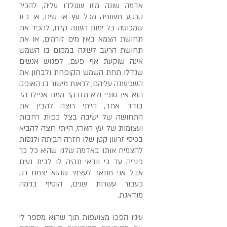
אדמה שונה מזו שנולדו עליה, להכיר
קרקע חשופה מכל עץ או שיח, או כזו
שמכוסה כל ימות השנה קרח, להכיר את
תחושת הצמא באין מים זורמים, או את
תחושת הרעב לשינה במקום בו השמש
אינה שוקעת אף פעם, לפגוש אנשים
שגדלו תחת השמש הקופחת ולבחון את
השפעתה עליהם, לראות מישור בו האופק
הוא אין סופי ולא מזדקר ממנו אפילו הר
בודד אחד, הייתי רוצה להבין את
התחושה של ישיבה בצל כפות רחבות
ועצומות של עץ הארז, הייתי רוצה להביא
בכיסי זרעון קטן שלו חזרה הביתה ולנסות
להצמיח אותו באדמה שלנו שהיא כל כך
פוריה עד כי וודאי תהיה לו לבית נעים
אבל אני מתאר לעצמי שהוא יצמח רק
כעבור עשרות שנים, הוסיף בנימה
מודאגת.
עיניו הפכו מצועפות תוך שהוא מספר לי