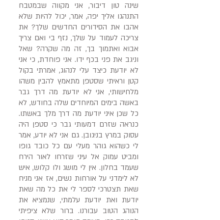
שינה טון דיבור, אני מקווה שבמטבח
התנהגו אליך יפה, אמר, יכול להיות שלא
אהבו את הסידורים החדשים שלך? את
צריכה לעמוד על שלך, נזף בי ואם צריך
אבוא ואתמוך בך, זה מה שקרה? שאל
וניגב את פני בכף ידו. אני פוחדת, כי אני
לא יודעת כיצד עלי לנהוג, אמרתי בקול
קטן וראיתי שסטפן מתאמץ להבין משהו
מלחישותי, אני לא יודעת מה דרך גבר
באשה בימים המיוחדים שלה בחודש, לא
כל שכן איני יודעת מה דרך מלך באשתו.
כנראה שזרם דמעותי גבר כי סטפן היה
עסוק במרץ בניגובן. גם אני לא יודע, אמר
לי כשהוא גוהר מעלי עם כל כובד גופו
ומביט עמוק אל עיני שזרחו לאור הירח
שעמד בחלון. אין לי מושג ולו קלוש, איש
לא לימדני על אורחות נשים, אז אני מניח
שאת תצטרכי לספר לי את כל מה שאת
יודעת ואת יודעת עלמתי, שנמציא את
הנוהג הטוב עבורנו. ברור שלא ציפיתי