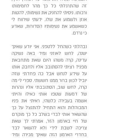
זה שהתרגלתי כל כך מהר לחמימותו
ורכותו. ניסיתי להחניק את נשימותי, להטות
אוזן ולשמוע את שלו. ידעתי שירווח לי
כשאשמע את נשימותיו הסדורות, שאדע
כי נרדם.
נבהלתי כשהחל ללטפני. אני יודע שאינך
ישנה, לחש לאוזני ומיד באה נשיקה
עדינה, קרה משהו היום שאת מתחבאת
מפני? רציתי להסתובב אליו ולחבק אותו
על שידע לנחש אבל כה פחדתי שזה
יוביל לכוון ברור ממנו חששתי. ספרי לי מה
קרה, לחש שוב, הסתובבתי אליו ונהרות
של דמעות שטפו אותי כאילו והייתי
אשמה בעבירה כלשהי, ראיתי את פניו
המבוהלות והוא התחיל להתנצל על כך
שהשאיר אותי לבדי בשלב כל כך מוקדם
של חיי בארמון הזר, אמרתי לך שאת
צריכה לשבת לידי ולא להשאר לבד
בחדרי הארמון הזה שאינך מכירה ומיד