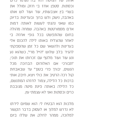
אחת של המיטה הזו בה נערמו כרים
וכסתות. סטפן אחז בי חזק ומולל את
בשרי בין אצבעותיו, עוד ועוד לש אותו
באהבה, נישק ולש ברוך ובעדינות בדיוק
כמו שאני נהגתי לעשות לאותה דמות
אדם מסמורטטת באהבה. שמחה מהולה
בחום שהתפשט בכל גופי אחזה בי
לאחר שהצליח באותו לילה להכנס אלי
בעדינות ולהשאר שם כל זמן שהספקתי
להגיד בלב שלוש "הייל מרי", כשהוא נע
ונע עוד ועוד מלטף עם זכרותו את תוכי,
"תבורכי אם האלוהים הברוכה מכל
הנשים, יבורך פרי בטנך" עד שבאבחת
קול רכה הרטיב את כולי ויצא, חיבק אותי
ברכות כל הלילה, צמוד לחזהו המתנשם,
כל הלילה באותה פינת מיטה מגובבת
כרים וכסתות ואני לא עצמתי עין.
מלכות הוא הבטיח לי. הוא שמיום לידתו
לא נדרש למלוך או לעסוק בדבר הקשור
למלוכה, ממהר לחלק את שללו ביום