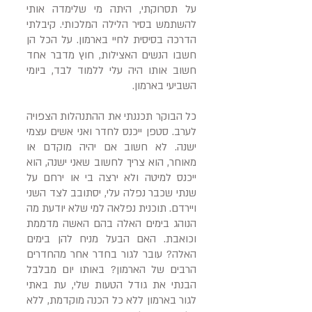
על תסרוקתי, היתה מי שלימדה אותי
להשתמש בסיר הלילה המלכותי. קיבלתי
הדרכה בסיסית לחיי בארמון. על הכל הן
חשבו הנשים האצילות, חוץ מדבר אחד
חשוב אותו היה עלי ללמוד לבד, ביומי
השביעי בארמון.
כל הבוקר תכננתי את ההתנהלות הצפויה
לערב. סטפן ייכנס לחדר ואני אשים עצמי
ישנה. לא חשוב אם יהיה מוקדם או
מאוחר, הוא צריך לחשוב שאני ישנה, הוא
ייכנס למיטה ולא ירצה בי או ירחם על
שנתי שכבר נפלה עלי, יסתובב לצד השני
ויירדם. תוכנית נפלאה למי שלא יודעת מה
הנוהג בימים האלה בהם האשה מדממת
וכואבת. האם הבעל מניח להן בימים
האלה? עובר לגור בחדר אחר מהחדרים
הרבים של הארמון? באותו יום מבלבל
הבנתי את גודל הטעות שלי, עת באתי
לגור בארמון ללא כל הכנה מוקדמת, ללא