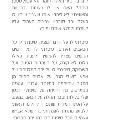
לתגובה כזו, מאיזה חומר הוא עשוי, סטפן
היפה? האם אין לו רצונות, דרישות
ומאוויים? לא לימדו אותו שצריך שיהיו לו
כאלה וכל סובביו צריכים לעמוד עליו
לשרתו ולמלא אותם ומיד?
סיפרתי לו על הדם המציק, סיפרתי לו על
הכאבים העזים, סיפרתי לו על הימים
הקשים שצריך להמשיך ולעבוד כאילו
כלום לא קורה, על העמדות הפנים ועל
השתיקה, סיפרתי לו על ידה המלטפת של
אמא בשולי הגב, על אבנים חמות מן
התנור שחיממה במיוחד עבורי, עטפה
בסמרטוט נקי והניחה על שיפולי הבטן
שלי בלילות ובכך הקלה על הכאב במעט,
על הסינר המיוחד שתפרה לי ולימדה אותי
ללבוש מתחת לשמלותי כדי שלא אבייש
עצמי בשובל טיפות דם כמו יתר חברותי.
אני לא יודעת כיצד נוהגות אצילות בימים
האלה, אין לי מושג מה עושה הגבר שלהן,
אין לי מושג האם הוא נמנע מאשתו או