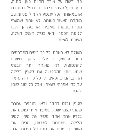
כל ידיעה על אורח החיים כאן. פתיה,
כעסתי על עצמי. וכי מה חשבתי? במוקדם
או במאוחר הכל יתנפץ אל מול פני ומוטב
מוקדם מאשר מאוחר. לא אחת שמעתי
מפי הכובסות שאביהן או בעליהן הלכו
לזונות הכפר, ודאי בגלל הימים האלה,
השבתי לעצמי.
מעולם לא כאבתי כל כך בימים המדממים
כמו עכשיו, שיפולי הבטן חישבו
להתפוצץ. רק מאוחר יותר הבנתי
שחששותי מהפגישה עם סטפן בלילה
הקרב, הם שהכאיבו לי כל כך. היה נחמד
עד כה, אמרתי לעצמי, אבל כל טוב סופו
להגמר.
סטפן נכנס לחדר ובאין תוכנית אחרת
שמתי עצמי ישנה. שמעתי אותו פושט את
בגדיו אחד אחד, מטיל את מימיו לסיר
הלילה שמתחת למיטתו, מרים את
השמיכה ומניח את גופו על המזרן הרך,