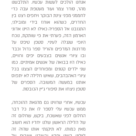
אנחנו הולכים לעשות עכשיו. התלבשנו
מהר, סודר צמר ועוד מעטפת עבה כדי
לחממני מפני צינת הבוקר ויחפים רצנו בין
החדרים, כשהוא אוחז בידי ומובילני,
התגנבנו אל הספריה כאילו לא היינו אדוני
הארמון הזה, פערתי את פי שותקת, נוכח
היופי שנגלה לעיניי. סטפן טיפס על
מדרגות המדפים והוריד ספר גדול וכבד
ובו ציורי אנשים בצבעים יפים ורוויים,
כאילו היו בבואה של אנשים אמיתיים. כמו
שני ילדים קטנים ומפוחדים הצצנו בכל
ציורי האהבהבים, שאיש חלילה לא יתפוס
אותנו במעשה המשובה. הספרים של
סטפן ניצחו את סיפורי ג'יין הכובסת.
עכשיו, אחרי שרווינו גם מהנאת ההוכחה,
ממש עכשיו עלי לספר לו את כל דבר
החלום לפני שאשכח, ביקש, שחלום זה
של הלילה הראשון שלנו יחדיו הוא חשוב
מאין כמותו. לא תיקנתי אותו שהיה זה
ליילינו השני יחדיו ובעודנו ישובים על