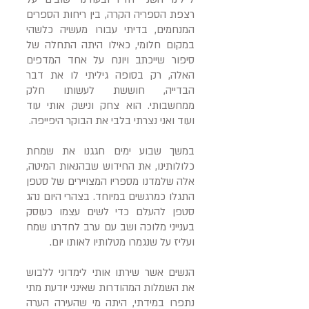
רצפת הספריה הקרה, בין ריחות הספרים
המנחמים, בדיתי עבורו מעשיה כלשהי
במקום חלומי, כאילו היתה התחלה של
סיפור שייכתב ויונח על אחד המדפים
האלה, רק בסופה גיליתי לו את דבר
הבדייה, חוששת לעשותו חלק
ממחשבותי. הוא צחק ונישק אותי עוד
ועוד ואני נצרתי בלבי את הבוקר היפייפה.
במשך שבוע ימים חגגנו את שמחת
כלולותינו, את החידוש שבהנאות המיטה,
אלה שלמדנו מספריו המצויירים של סטפן
התגלו כמרגשים במיוחד. בצהרי היום נהג
סטפן להעלם כדי לשים עצמו כעוסק
בענייני מלוכה ושב עם ערב לחדרנו שמח
ועליז על שנגמרו מטלותיו לאותו יום.
הנשים אשר שירתו אותי לימדוני ללבוש
את השמלות המהודרות שאינני יודעת מתי
נתפרו במידתי, היתה מי שהעירה הערה