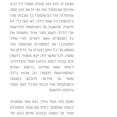
שניתן לו. ולמי הוא מחלק אותו? לי? לבת
איכרים שכמותי? ומה אני יודעת חוץ ממה
שלימדוני הורי הפשוטים? כך שכבתי ערה
בזרועותיו כל אותו לילה, לא זעה כדי לא
להעירו, מתענגת על התחושות החדשות
של הלילה הענוג מצד אחד ומשננת את
כל השיעורים אשר לימדוני הורי ואלה
התערבבו עם המספרים שרשמתי מפי
מאמא מרי כל היום הקודם על הדפים של
סטפן. לכל שיעור היה ייצוג מספרי כלשהו
והם קיבלו דמות וריחפו מעלי והפחידוני.
דימיתי שאני אוחזת בדמות האדם
המסמורטטת הקטנה, רק שהיא גדלה
מאוד עד שידעה לחבקני בעצמה
וכשפקחתי עיניי הבנתי שבכל זאת ישנתי
וחלמתי חלומות.
סטפן גהר מעלי וחייך, הוא אמר שסערתי
בשנתי שעסקתי בסייף עם עצמי. הסתכלנו
אחד על השניה ובמבט עיניים הבנו מה