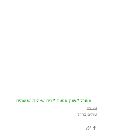
#אוכל
#שוק
#טעם
#ריח
#צילום
#טעמים
טעמים
טיולים בחו"ל