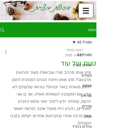
פוסט
All Posts
רבקה קופלר
All Posts
15 ביוני 2015
טעם של עוד
טיולים בארץ
מהו אותו מרכיב סודי שבישולו מעיר זכרונות 
טעמים
מרבצם? מהו אותו ניחוח הגורם למנהרת הזמן 
אמנות
להיות מוארת באור יקרות? כנראה שלעולם לא 
אדע את התשובה לשאלות האלה, אך כן אני 
אורחים
יודעת, שהחיך יודע לזכור יותר מתאי הזכרון 
ספרים
האחרים, וזכרון ריח מאכל אהוב כנראה יישאר 
איתי הרבה אחרי שזכרונות אחרים ייעלמו בנבכי 
געגוע
השכחה.
טיולים בחו"ל