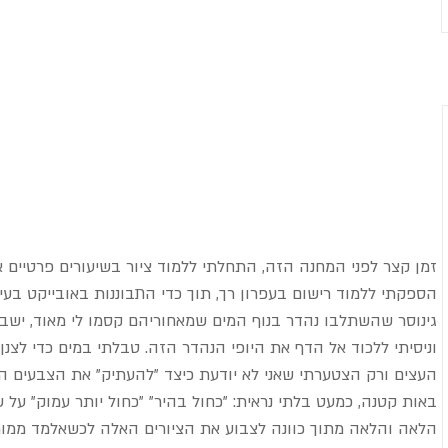
זמן קצר לפני המחנה הזה, התחלתי ללמוד ציור בשיעורים פרטיים א
הספקתי ללמוד רישום בעפרון רך, תוך כדי התבוננות באובייקט בעין ח
גינוסר שהשתלבו נהדר בנוף המים שמאחוריהם קסמו לי מאוד, ישב
וניסיתי ללכוד אל הדף את היופי הנהדר הזה. טבלתי במים כדי לצנן
העצים ורק הצטערתי שאני לא יודעת כיצד "להעתיק" את הצבעים הנ
באות קטנה, כמעט בלתי נראית: "כחול בהיר" "כחול יותר עמוק" על 
הלאה והלאה מתוך כוונה לצבוע את הציורים האלה לכשאלמד ממור