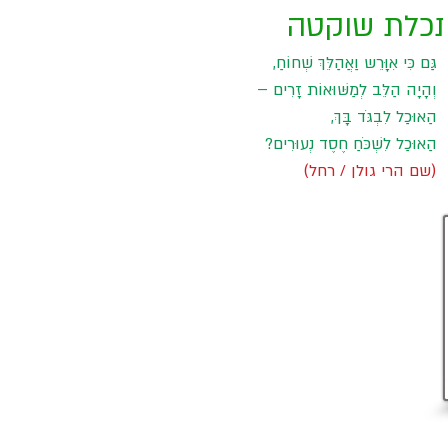
כלת שוקטה
גַּם כִּי אִוָּרֵש וַאֲהַלֵּךְ שְׁחוֹחַ, 
וְהָיָה הַלֵּב לְמַשּׁוּאוֹת זָרִים – 
הַאוּכַל לִבְגֹּד בָּךְ, 
הַאוּכַל לִשְׁכֹּחַ חֶסֶד נְעוּרִים?
(שם הרי גולן / רחל)